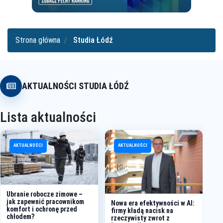
Strona główna
Studia Łódź
AKTUALNOŚCI STUDIA ŁÓDŹ
Lista aktualności
Un
Ob
AKTUALNOŚCI
AKTUALNOŚCI
ry
Ubranie robocze zimowe –
jak zapewnić pracownikom
Nowa era efektywności w AI:
komfort i ochronę przed
firmy kładą nacisk na
chłodem?
rzeczywisty zwrot z