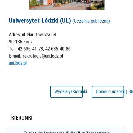
Uniwersytet Łódzki (UŁ)
(Uczelnia publiczna)
Adres: ul. Narutowicza 68
90-136 Łódź
Tel.: 42 635-41-78, 42 635-40-86
E-mail.: rekrutacja@uni.lodz.pl
uni.lodz.pl
Wydziały/Kierunki
Opinie o uczelni ( 36
KIERUNKI