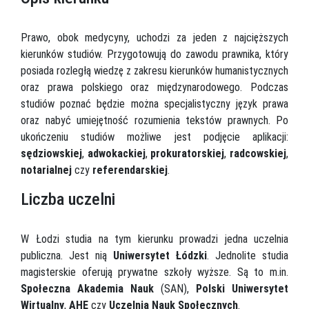
Prawo, obok medycyny, uchodzi za jeden z najcięższych
kierunków studiów. Przygotowują do zawodu prawnika, który
posiada rozległą wiedzę z zakresu kierunków humanistycznych
oraz prawa polskiego oraz międzynarodowego. Podczas
studiów poznać będzie można specjalistyczny język prawa
oraz nabyć umiejętność rozumienia tekstów prawnych. Po
ukończeniu studiów możliwe jest podjęcie aplikacji:
sędziowskiej
,
adwokackiej
,
prokuratorskiej
,
radcowskiej
,
notarialnej
czy
referendarskiej
.
Liczba uczelni
W Łodzi studia na tym kierunku prowadzi jedna uczelnia
publiczna. Jest nią
Uniwersytet Łódzki
. Jednolite studia
magisterskie oferują prywatne szkoły wyższe. Są to m.in.
Społeczna Akademia Nauk
(SAN),
Polski Uniwersytet
Wirtualny
,
AHE
czy
Uczelnia Nauk Społecznych
.