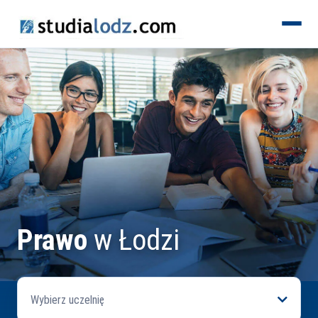
KIERUNKI
Prawo
w Łodzi
Wybierz uczelnię