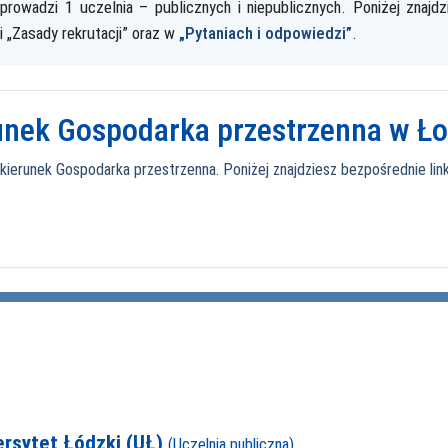
rowadzi 1 uczelnia – publicznych i niepublicznych. Poniżej znajdzi
ji „Zasady rekrutacji” oraz w
„Pytaniach i odpowiedzi”
.
runek Gospodarka przestrzenna w Ło
erunek Gospodarka przestrzenna. Poniżej znajdziesz bezpośrednie linki d
ersytet Łódzki (UŁ)
(Uczelnia publiczna)