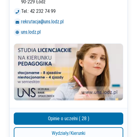
90-229 Łódź
Tel.: 42 232 74 99
rekrutacja@uns.lodz.pl
uns.lodz.pl
Opinie o uczelni ( 28 )
Wydziały/Kierunki