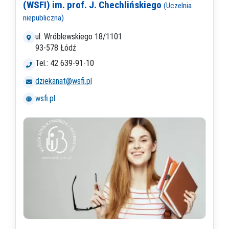
(WSFI) im. prof. J. Chechlińskiego
(Uczelnia
niepubliczna)
ul. Wróblewskiego 18/1101
93-578 Łódź
Tel.: 42 639-91-10
dziekanat@wsfi.pl
wsfi.pl