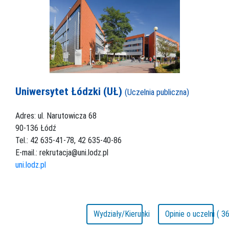
Uniwersytet Łódzki (UŁ)
(Uczelnia publiczna)
Adres: ul. Narutowicza 68
90-136 Łódź
Tel.: 42 635-41-78, 42 635-40-86
E-mail.: rekrutacja@uni.lodz.pl
uni.lodz.pl
Wydziały/Kierunki
Opinie o uczelni ( 36