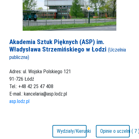
Akademia Sztuk Pięknych (ASP) im.
Władysława Strzemińskiego w Łodzi
(Uczelnia
publiczna)
Adres: ul. Wojska Polskiego 121
91-726 Łódź
Tel.: +48 42 25 47 408
E-mail.: kancelaria@asp.lodz.pl
asp.lodz.pl
Wydziały/Kierunki
Opinie o uczelni ( 7 