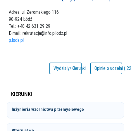
Adres: ul. Żeromskiego 116
90-924 Łódź
Tel.: +48 42 631 29 29
E-mail.: rekrutacja@info.p.lodz.pl
p.lodz.pl
Wydziały/Kierunki
Opinie o uczelni ( 22
KIERUNKI
Inżynieria wzornictwa przemysłowego
Wzornictwo