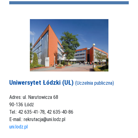
Uniwersytet Łódzki (UŁ)
(Uczelnia publiczna)
Adres: ul. Narutowicza 68
90-136 Łódź
Tel.: 42 635-41-78, 42 635-40-86
E-mail.: rekrutacja@uni.lodz.pl
uni.lodz.pl