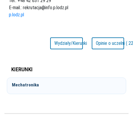
Tel.: +48 42 631 29 29
E-mail.: rekrutacja@info.p.lodz.pl
p.lodz.pl
Wydziały/Kierunki
Opinie o uczelni ( 22
KIERUNKI
Mechatronika