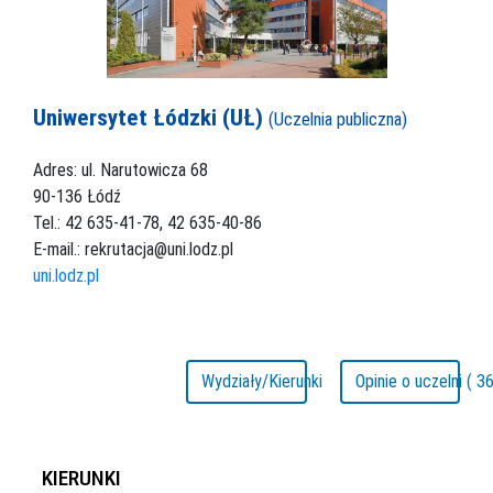
Uniwersytet Łódzki (UŁ)
(Uczelnia publiczna)
Adres: ul. Narutowicza 68
90-136 Łódź
Tel.: 42 635-41-78, 42 635-40-86
E-mail.: rekrutacja@uni.lodz.pl
uni.lodz.pl
Wydziały/Kierunki
Opinie o uczelni ( 36
KIERUNKI