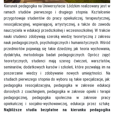
Kierunek pedagogika na Uniwersytecie Łódzkim realizowany jest w
ramach studiów pierwszego i drugiego stopnia. Kształcenie
przygotowuje studentów do pracy opiekuńczej, terapeutycznej,
resocjalizacyjnej, wspierającej, artystycznej, a także do zawodu
nauczyciela w edukacji przedszkolnej i wczesnoszkolnej. W trakcie
nauki studenci zdobywają szeroką wiedzę teoretyczną z zakresu
nauk pedagogicznych, psychologicznych i humanistycznych. Wśród
przedmiotów pojawiają się takie dziedziny, jak teoria wychowania,
dydaktyka, metodologia badań pedagogicznych. Oprócz zajęć
teoretycznych, studenci mają szereg ćwiczeń, warsztatów,
seminariów, dodatkowych kursów i szkoleń, które pozwalają im na
poszerzanie wiedzy i zdobywanie nowych umiejętności. Na
studiach pierwszego stopnia do wyboru są takie specjalizacje, jak:
pedagogika resocjalizacyjna, pedagogika w zakresie edukacji
dorosłych z coachingiem, pedagogika w zakresie opieki i terapii
pedagogicznej, pedagogika społeczna w zakresie pracy
opiekuńczej i socjalno-wychowawczej, edukacja przez sztukę.
Najbliższe studia bezpłatne na kierunku pedagogika