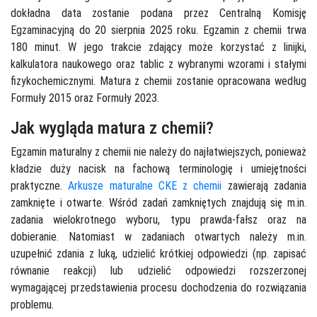
dokładna data zostanie podana przez Centralną Komisję
Egzaminacyjną do 20 sierpnia 2025 roku. Egzamin z chemii trwa
180 minut. W jego trakcie zdający może korzystać z linijki,
kalkulatora naukowego oraz tablic z wybranymi wzorami i stałymi
fizykochemicznymi. Matura z chemii zostanie opracowana według
Formuły 2015 oraz Formuły 2023.
Jak wygląda matura z chemii?
Egzamin maturalny z chemii nie należy do najłatwiejszych, ponieważ
kładzie duży nacisk na fachową terminologię i umiejętności
praktyczne.
Arkusze maturalne CKE z chemii
zawierają zadania
zamknięte i otwarte. Wśród zadań zamkniętych znajdują się m.in.
zadania wielokrotnego wyboru, typu prawda-fałsz oraz na
dobieranie. Natomiast w zadaniach otwartych należy m.in.
uzupełnić zdania z luką, udzielić krótkiej odpowiedzi (np. zapisać
równanie reakcji) lub udzielić odpowiedzi rozszerzonej
wymagającej przedstawienia procesu dochodzenia do rozwiązania
problemu.