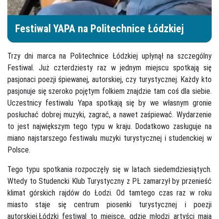
Festiwal YAPA na Politechnice Łódzkiej
Trzy dni marca na Politechnice Łódzkiej upłynął na szczególny
Festiwal. Już czterdziesty raz w jednym miejscu spotkają się
pasjonaci poezji śpiewanej, autorskiej, czy turystycznej. Każdy kto
pasjonuje się szeroko pojętym folkiem znajdzie tam coś dla siebie.
Uczestnicy festiwalu Yapa spotkają się by we własnym gronie
posłuchać dobrej muzyki, zagrać, a nawet zaśpiewać. Wydarzenie
to jest największym tego typu w kraju. Dodatkowo zasługuje na
miano najstarszego festiwalu muzyki turystycznej i studenckiej w
Polsce.
Tego typu spotkania rozpoczęły się w latach siedemdziesiątych.
Wtedy to Studencki Klub Turystyczny z PŁ zamarzył by przenieść
klimat górskich rajdów do Łodzi. Od tamtego czas raz w roku
miasto staje się centrum piosenki turystycznej i poezji
autorskiej.Łódzki festiwal to miejsce, gdzie młodzi artyści mają