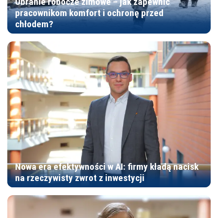
Ubranie robocze zimowe – jak zapewnić
pracownikom komfort i ochronę przed
chłodem?
Nowa era efektywności w AI: firmy kładą nacisk
na rzeczywisty zwrot z inwestycji