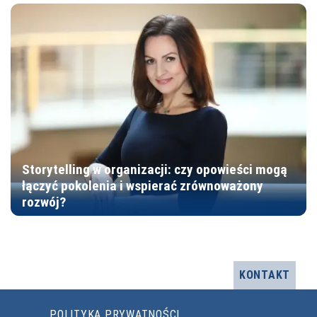
Storytelling w organizacji: czy opowieści mogą
łączyć pokolenia i wspierać zrównoważony
rozwój?
KONTAKT
POLITYKA PRYWATNOŚCI